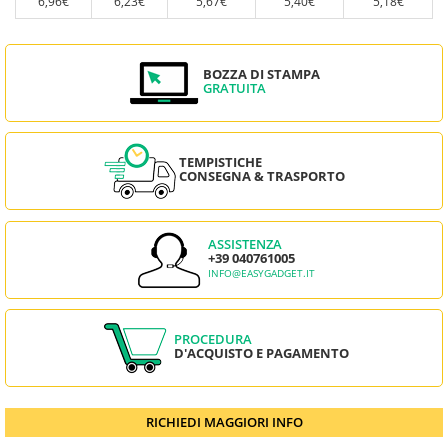
6,96€
6,23€
5,67€
5,40€
5,18€
BOZZA DI STAMPA
GRATUITA
TEMPISTICHE
CONSEGNA & TRASPORTO
ASSISTENZA
+39 040761005
INFO@EASYGADGET.IT
PROCEDURA
D'ACQUISTO E PAGAMENTO
RICHIEDI MAGGIORI INFO