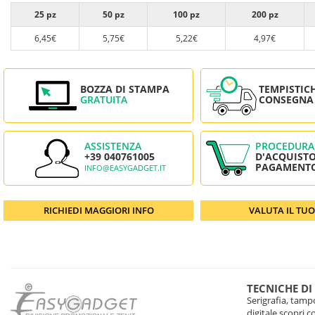
25 pz
50 pz
100 pz
200 pz
6,45€
5,75€
5,22€
4,97€
BOZZA DI STAMPA
TEMPISTIC
GRATUITA
CONSEGNA
ASSISTENZA
PROCEDURA
+39 040761005
D'ACQUISTO
PAGAMENT
INFO@EASYGADGET.IT
RICHIEDI MAGGIORI INFO
VALUTA IL TU
TECNICHE DI
Serigrafia, tampo
digitale scopri 