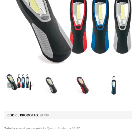
CODICE PRODOTTO:
94739
Tabella sconti per quantità
- Quantità minima 25 PZ