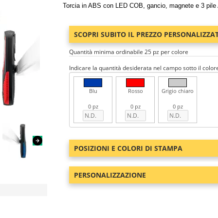
Torcia in ABS con LED COB, gancio, magnete e 3 pile A
SCOPRI SUBITO IL PREZZO PERSONALIZZA
Quantità minima ordinabile 25 pz per colore
Indicare la quantità desiderata nel campo sotto il color
Blu
Rosso
Grigio chiaro
0 pz
0 pz
0 pz
POSIZIONI E COLORI DI STAMPA
PERSONALIZZAZIONE