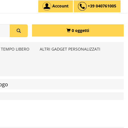
Account
+39 040761005
0 oggetti
 TEMPO LIBERO
ALTRI GADGET PERSONALIZZATI
logo