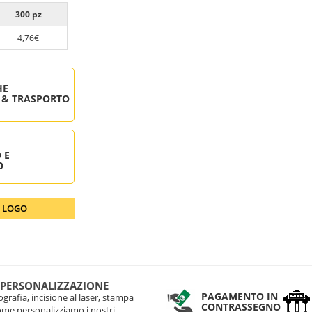
300 pz
4,76€
HE
 & TRASPORTO
 E
O
O LOGO
 PERSONALIZZAZIONE
PAGAMENTO IN
grafia, incisione al laser, stampa
CONTRASSEGNO
come personalizziamo i nostri