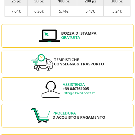
25 pz
50 pz
100 pz
200 pz
300 pz
7,04€
6,30€
5,74€
5,47€
5,24€
BOZZA DI STAMPA
GRATUITA
TEMPISTICHE
CONSEGNA & TRASPORTO
ASSISTENZA
+39 040761005
INFO@EASYGADGET.IT
PROCEDURA
D'ACQUISTO E PAGAMENTO