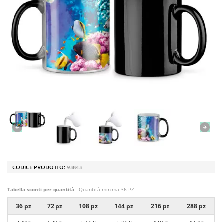
CODICE PRODOTTO:
93843
Tabella sconti per quantità
- Quantità minima 36 PZ
36 pz
72 pz
108 pz
144 pz
216 pz
288 pz