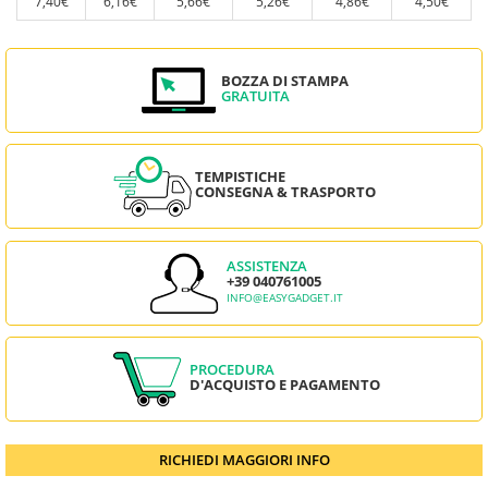
7,40€
6,16€
5,66€
5,26€
4,86€
4,50€
BOZZA DI STAMPA
GRATUITA
TEMPISTICHE
CONSEGNA & TRASPORTO
ASSISTENZA
+39 040761005
INFO@EASYGADGET.IT
PROCEDURA
D'ACQUISTO E PAGAMENTO
RICHIEDI MAGGIORI INFO