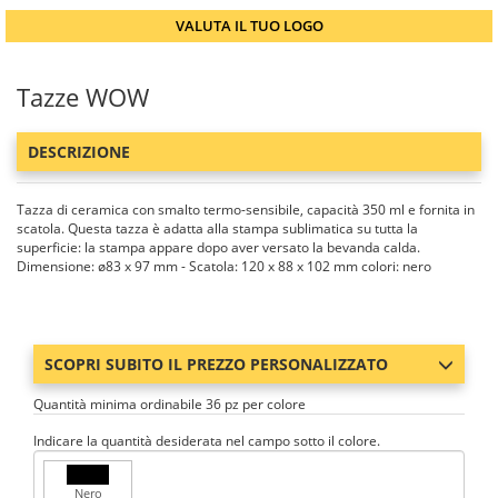
VALUTA IL TUO LOGO
Tazze WOW
DESCRIZIONE
Tazza di ceramica con smalto termo-sensibile, capacità 350 ml e fornita in
scatola. Questa tazza è adatta alla stampa sublimatica su tutta la
superficie: la stampa appare dopo aver versato la bevanda calda.
Dimensione: ø83 x 97 mm - Scatola: 120 x 88 x 102 mm colori: nero
SCOPRI SUBITO IL PREZZO PERSONALIZZATO
Quantità minima ordinabile 36 pz per colore
Indicare la quantità desiderata nel campo sotto il colore.
Nero