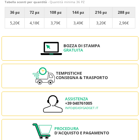
Tabella sconti per quantità
- Quantità minima 36 PZ
36 pz
72 pz
108 pz
144 pz
216 pz
288 pz
5,20€
4,18€
3,79€
3,49€
3,20€
2,96€
BOZZA DI STAMPA
GRATUITA
TEMPISTICHE
CONSEGNA & TRASPORTO
ASSISTENZA
+39 040761005
INFO@EASYGADGET.IT
PROCEDURA
D'ACQUISTO E PAGAMENTO