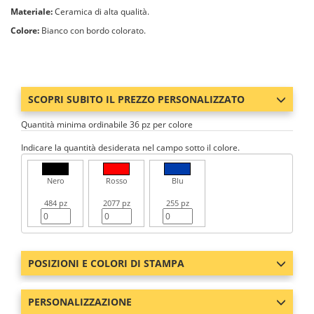
Materiale:
Ceramica di alta qualità.
Colore:
Bianco con bordo colorato.
SCOPRI SUBITO IL PREZZO PERSONALIZZATO
Quantità minima ordinabile 36 pz per colore
Indicare la quantità desiderata nel campo sotto il colore.
Nero
Rosso
Blu
484 pz
2077 pz
255 pz
POSIZIONI E COLORI DI STAMPA
PERSONALIZZAZIONE