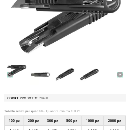
CODICE PRODOTTO:
20460
Tabella sconti per quantità
- Quantità minima 100 PZ
100 pz
200 pz
300 pz
500 pz
1000 pz
2000 pz