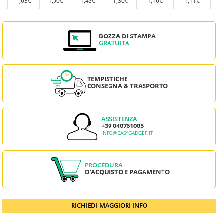
1,63€
1,50€
1,43€
1,30€
1,16€
1,11€
BOZZA DI STAMPA
GRATUITA
TEMPISTICHE
CONSEGNA & TRASPORTO
ASSISTENZA
+39 040761005
INFO@EASYGADGET.IT
PROCEDURA
D'ACQUISTO E PAGAMENTO
RICHIEDI MAGGIORI INFO