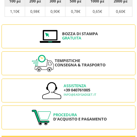
100 pz
200 pz
300 pz
500 pz
1000 pz
2000 pz
1,10€
0,98€
0,90€
0,78€
0,65€
0,60€
BOZZA DI STAMPA
GRATUITA
TEMPISTICHE
CONSEGNA & TRASPORTO
ASSISTENZA
+39 040761005
INFO@EASYGADGET.IT
PROCEDURA
D'ACQUISTO E PAGAMENTO