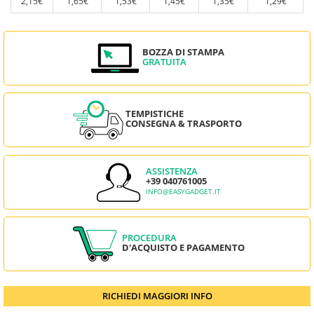
2,15€
1,65€
1,53€
1,45€
1,35€
1,29€
BOZZA DI STAMPA
GRATUITA
TEMPISTICHE
CONSEGNA & TRASPORTO
ASSISTENZA
+39 040761005
INFO@EASYGADGET.IT
PROCEDURA
D'ACQUISTO E PAGAMENTO
RICHIEDI MAGGIORI INFO