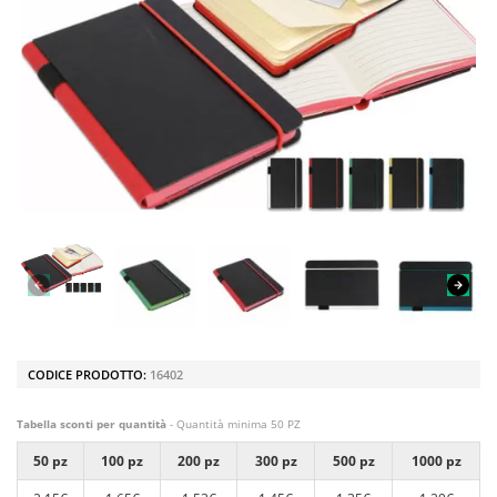
CODICE PRODOTTO:
16402
Tabella sconti per quantità
- Quantità minima 50 PZ
50 pz
100 pz
200 pz
300 pz
500 pz
1000 pz