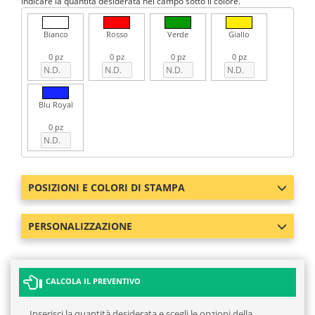
Indicare la quantità desiderata nel campo sotto il colore.
Bianco
Rosso
Verde
Giallo
0 pz
0 pz
0 pz
0 pz
Blu Royal
0 pz
POSIZIONI E COLORI DI STAMPA
PERSONALIZZAZIONE
CALCOLA IL PREVENTIVO
Inserisci la quantità desiderata e scegli le opzioni della