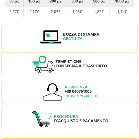
50 pz
100 pz
200 pz
300 pz
500 pz
1000 pz
2,57€
2,17€
2,03€
1,93€
1,82€
1,74€
BOZZA DI STAMPA
GRATUITA
TEMPISTICHE
CONSEGNA & TRASPORTO
ASSISTENZA
+39 040761005
INFO@EASYGADGET.IT
PROCEDURA
D'ACQUISTO E PAGAMENTO