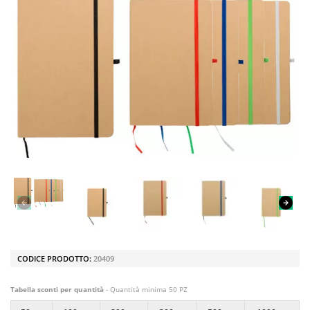
CODICE PRODOTTO:
20409
Tabella sconti per quantità
- Quantità minima 50 PZ