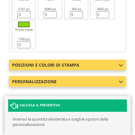
2741 pz
5684 pz
369 pz
3060 pz
Verde mela
1700 pz
POSIZIONI E COLORI DI STAMPA
PERSONALIZZAZIONE
CALCOLA IL PREVENTIVO
Inserisci la quantità desiderata e scegli le opzioni della
personalizzazione