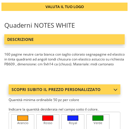
VALUTA IL TUO LOGO
Quaderni NOTES WHITE
DESCRIZIONE
160 pagine neutre carta bianca con taglio colorato segnapagine ed elastico
in tinta quadranti ad angoli tondi chiusura con elastico astuccio su richiesta
PB609 , dimensione: cm 9xh14 ca (chiuso). Materiale: midi cartonato
SCOPRI SUBITO IL PREZZO PERSONALIZZATO
Quantità minima ordinabile 50 pz per colore
Indicare la quantità desiderata nel campo sotto il colore.
Arancio
Rosso
Royal
Verde