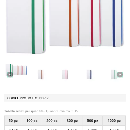
CODICE PRODOTTO:
PB612
Tabella sconti per quantità
- Quantità minima 50 PZ
50 pz
100 pz
200 pz
300 pz
500 pz
1000 pz