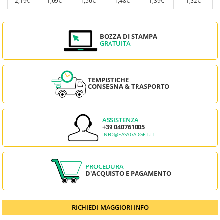
2,19€
1,69€
1,56€
1,48€
1,39€
1,32€
BOZZA DI STAMPA
GRATUITA
TEMPISTICHE
CONSEGNA & TRASPORTO
ASSISTENZA
+39 040761005
INFO@EASYGADGET.IT
PROCEDURA
D'ACQUISTO E PAGAMENTO
RICHIEDI MAGGIORI INFO