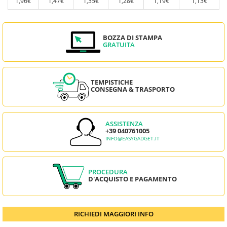
1,96€
1,47€
1,35€
1,28€
1,19€
1,13€
BOZZA DI STAMPA
GRATUITA
TEMPISTICHE
CONSEGNA & TRASPORTO
ASSISTENZA
+39 040761005
INFO@EASYGADGET.IT
PROCEDURA
D'ACQUISTO E PAGAMENTO
RICHIEDI MAGGIORI INFO