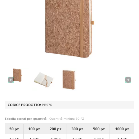
CODICE PRODOTTO:
PB576
Tabella sconti per quantità
- Quantità minima 50 PZ
50 pz
100 pz
200 pz
300 pz
500 pz
1000 pz