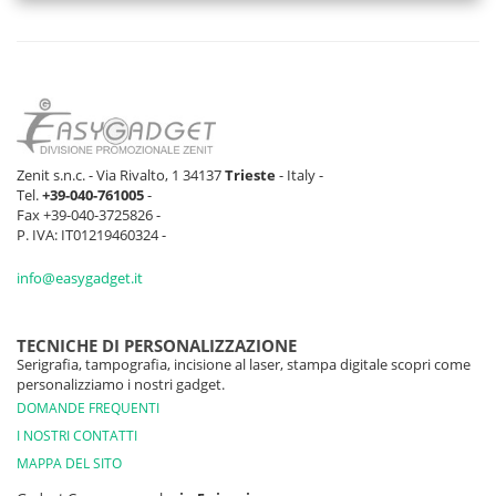
HIBISCUS
0 pz
0 pz
0 pz
0 pz
VERDE
0 pz
0 pz
0 pz
0 pz
PASTELLO
ROSA FLASH
0 pz
0 pz
0 pz
0 pz
Zenit s.n.c. - Via Rivalto, 1 34137
Trieste
- Italy -
Tel.
+39-040-761005
-
Fax +39-040-3725826 -
P. IVA: IT01219460324 -
info@easygadget.it
TECNICHE DI PERSONALIZZAZIONE
Serigrafia, tampografia, incisione al laser, stampa digitale scopri come
personalizziamo i nostri gadget.
DOMANDE FREQUENTI
I NOSTRI CONTATTI
MAPPA DEL SITO