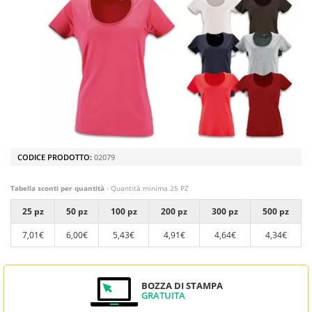
CODICE PRODOTTO:
02079
Tabella sconti per quantità
- Quantità minima 25 PZ
25 pz
50 pz
100 pz
200 pz
300 pz
500 pz
7,01€
6,00€
5,43€
4,91€
4,64€
4,34€
BOZZA DI STAMPA
GRATUITA