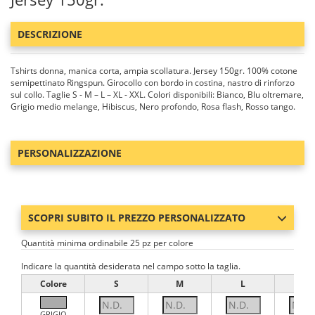
DESCRIZIONE
Tshirts donna, manica corta, ampia scollatura. Jersey 150gr. 100% cotone
semipettinato Ringspun. Girocollo con bordo in costina, nastro di rinforzo
sul collo. Taglie S - M – L – XL - XXL. Colori disponibili: Bianco, Blu oltremare,
Grigio medio melange, Hibiscus, Nero profondo, Rosa flash, Rosso tango.
PERSONALIZZAZIONE
SCOPRI SUBITO IL PREZZO PERSONALIZZATO
Quantità minima ordinabile 25 pz per colore
Indicare la quantità desiderata nel campo sotto la taglia.
Colore
S
M
L
XL
GRIGIO