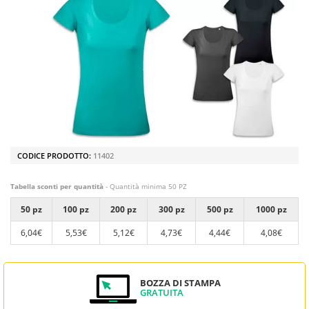
CODICE PRODOTTO:
11402
Tabella sconti per quantità
- Quantità minima 50 PZ
50 pz
100 pz
200 pz
300 pz
500 pz
1000 pz
6,04€
5,53€
5,12€
4,73€
4,44€
4,08€
BOZZA DI STAMPA
GRATUITA