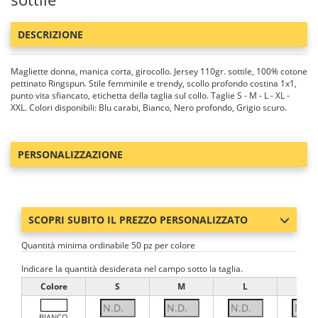
DESCRIZIONE
Magliette donna, manica corta, girocollo. Jersey 110gr. sottile, 100% cotone
pettinato Ringspun. Stile femminile e trendy, scollo profondo costina 1x1,
punto vita sfiancato, etichetta della taglia sul collo. Taglie S - M - L - XL -
XXL. Colori disponibili: Blu carabi, Bianco, Nero profondo, Grigio scuro.
PERSONALIZZAZIONE
SCOPRI SUBITO IL PREZZO PERSONALIZZATO
Quantità minima ordinabile 50 pz per colore
Indicare la quantità desiderata nel campo sotto la taglia.
Colore
S
M
L
XL
BIANCO