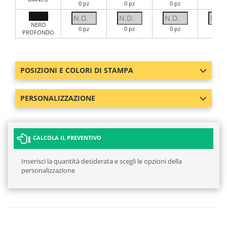
0 pz
0 pz
0 pz
0 pz
NERO
0 pz
0 pz
0 pz
0 pz
PROFONDO
POSIZIONI E COLORI DI STAMPA
PERSONALIZZAZIONE
CALCOLA IL PREVENTIVO
Inserisci la quantità desiderata e scegli le opzioni della
personalizzazione