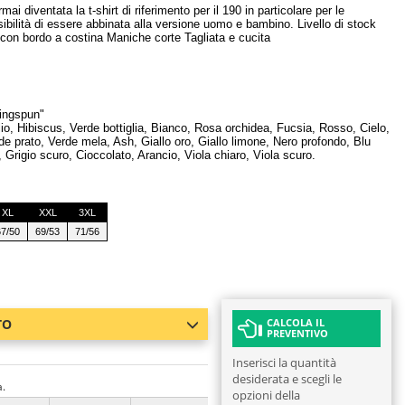
 diventata la t-shirt di riferimento per il 190 in particolare per le
a possibilità di essere abbinata alla versione uomo e bambino. Livello di stock
o con bordo a costina Maniche corte Tagliata e cucita
ingspun"
olio, Hibiscus, Verde bottiglia, Bianco, Rosa orchidea, Fucsia, Rosso, Cielo,
de prato, Verde mela, Ash, Giallo oro, Giallo limone, Nero profondo, Blu
 Grigio scuro, Cioccolato, Arancio, Viola chiaro, Viola scuro.
XL
XXL
3XL
67/50
69/53
71/56
TO
CALCOLA IL
PREVENTIVO
Inserisci la quantità
desiderata e scegli le
a.
opzioni della