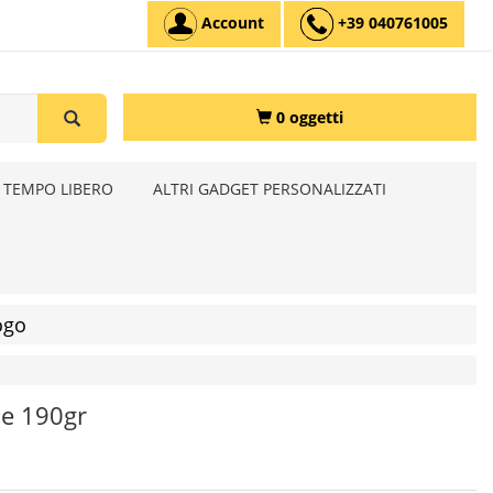
Account
+39 040761005
0 oggetti
 TEMPO LIBERO
ALTRI GADGET PERSONALIZZATI
ogo
ne 190gr