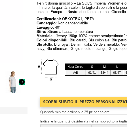
T-shirt donna girocollo – La SOL'S Imperial Women é ormai
rifiniture, la qualità, i colori, le taglie disponibili e l
unico in Europa. – Nastro di rinforzo sul collo Girocoll
Certificazioni:
OEKOTEX1, PETA
Candeggio:
Non candeggiabile
Lavaggio:
40°
Stiro:
Stirare a bassa temperatura
Materiale:
Jersey 190gr 100% cotone semipettinato "r
Colori disponibili:
Blu carabi, Blu coloniale, Blu petr
Blu atollo, Blu royal, Denim, Kaki, Verde smeraldo, Ver
navy, Blu oltremare, Grigio medio melange, Grigio topo,
A
Haut Corps
S
M
L
A/B
61/41
63/44
65/47
B
SCOPRI SUBITO IL PREZZO PERSONALIZZA
Quantità minima ordinabile 25 pz per colore
Indicare la quantità desiderata nel campo sotto la tagli