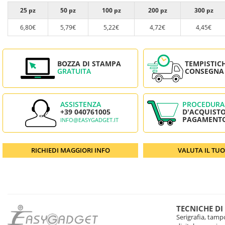
25 pz
50 pz
100 pz
200 pz
300 pz
6,80€
5,79€
5,22€
4,72€
4,45€
BOZZA DI STAMPA
TEMPISTIC
GRATUITA
CONSEGNA
ASSISTENZA
PROCEDURA
+39 040761005
D'ACQUISTO
PAGAMENT
INFO@EASYGADGET.IT
RICHIEDI MAGGIORI INFO
VALUTA IL TU
TECNICHE DI
Serigrafia, tampo