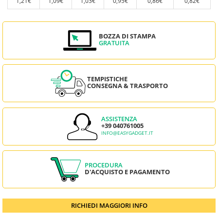
1,21€
1,09€
1,03€
0,95€
0,86€
0,82€
BOZZA DI STAMPA
GRATUITA
TEMPISTICHE
CONSEGNA & TRASPORTO
ASSISTENZA
+39 040761005
INFO@EASYGADGET.IT
PROCEDURA
D'ACQUISTO E PAGAMENTO
RICHIEDI MAGGIORI INFO