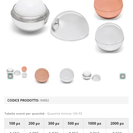
CODICE PRODOTTO:
94882
Tabella sconti per quantità
- Quantità minima 100 PZ
100 pz
200 pz
300 pz
500 pz
1000 pz
2000 pz