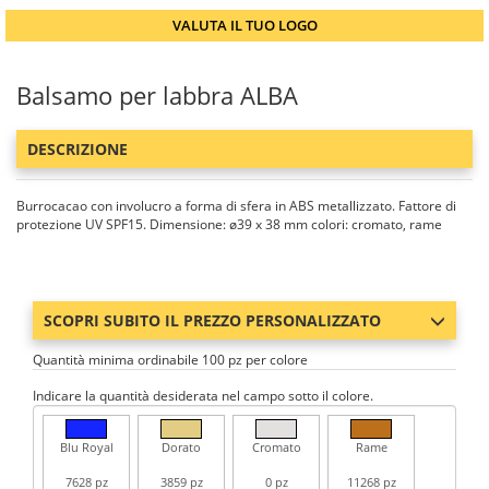
VALUTA IL TUO LOGO
Balsamo per labbra ALBA
DESCRIZIONE
Burrocacao con involucro a forma di sfera in ABS metallizzato. Fattore di
protezione UV SPF15. Dimensione: ø39 x 38 mm colori: cromato, rame
SCOPRI SUBITO IL PREZZO PERSONALIZZATO
Quantità minima ordinabile 100 pz per colore
Indicare la quantità desiderata nel campo sotto il colore.
Blu Royal
Dorato
Cromato
Rame
7628 pz
3859 pz
0 pz
11268 pz