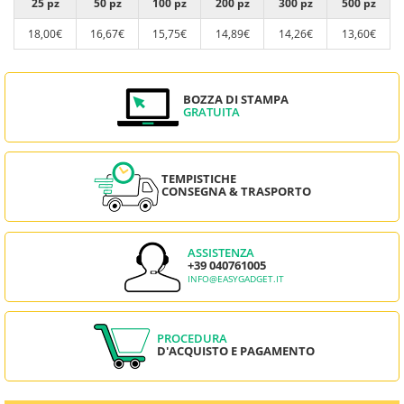
25 pz
50 pz
100 pz
200 pz
300 pz
500 pz
18,00€
16,67€
15,75€
14,89€
14,26€
13,60€
BOZZA DI STAMPA
GRATUITA
TEMPISTICHE
CONSEGNA & TRASPORTO
ASSISTENZA
+39 040761005
INFO@EASYGADGET.IT
PROCEDURA
D'ACQUISTO E PAGAMENTO