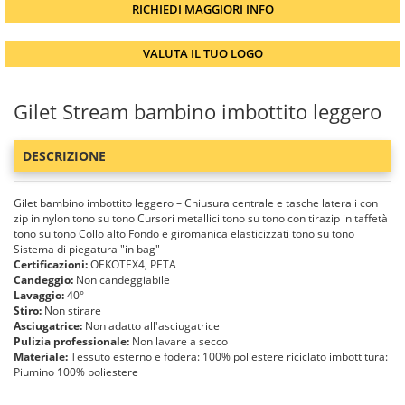
RICHIEDI MAGGIORI INFO
VALUTA IL TUO LOGO
Gilet Stream bambino imbottito leggero
DESCRIZIONE
Gilet bambino imbottito leggero – Chiusura centrale e tasche laterali con
zip in nylon tono su tono Cursori metallici tono su tono con tirazip in taffetà
tono su tono Collo alto Fondo e giromanica elasticizzati tono su tono
Sistema di piegatura "in bag"
Certificazioni:
OEKOTEX4, PETA
Candeggio:
Non candeggiabile
Lavaggio:
40°
Stiro:
Non stirare
Asciugatrice:
Non adatto all'asciugatrice
Pulizia professionale:
Non lavare a secco
Materiale:
Tessuto esterno e fodera: 100% poliestere riciclato imbottitura:
Piumino 100% poliestere