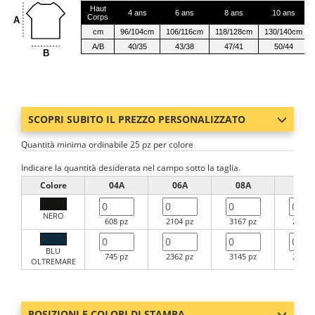
Haut
4 ans
6 ans
8 ans
10 ans
Corps
A
cm
96/104cm
106/116cm
118/128cm
130/140cm
A/B
40/35
43/38
47/41
50/44
B
SCOPRI SUBITO IL PREZZO PERSONALIZZATO
Quantità minima ordinabile 25 pz per colore
Indicare la quantità desiderata nel campo sotto la taglia.
Colore
04A
06A
08A
10A
NERO
608 pz
2104 pz
3167 pz
2241 
BLU
745 pz
2362 pz
3145 pz
2461 
OLTREMARE
POSIZIONI E COLORI DI STAMPA