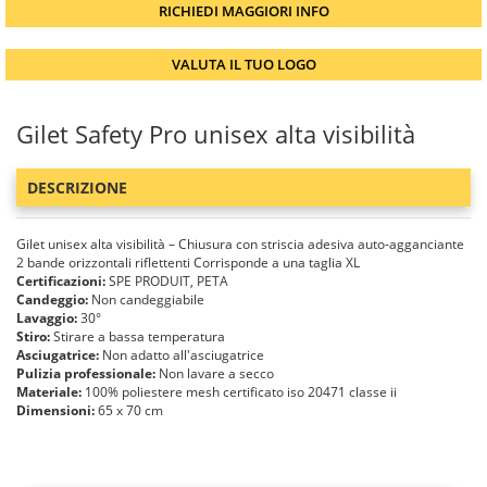
RICHIEDI MAGGIORI INFO
VALUTA IL TUO LOGO
Gilet Safety Pro unisex alta visibilità
DESCRIZIONE
Gilet unisex alta visibilità – Chiusura con striscia adesiva auto-agganciante
2 bande orizzontali riflettenti Corrisponde a una taglia XL
Certificazioni:
SPE PRODUIT, PETA
Candeggio:
Non candeggiabile
Lavaggio:
30°
Stiro:
Stirare a bassa temperatura
Asciugatrice:
Non adatto all'asciugatrice
Pulizia professionale:
Non lavare a secco
Materiale:
100% poliestere mesh certificato iso 20471 classe ii
Dimensioni:
65 x 70 cm