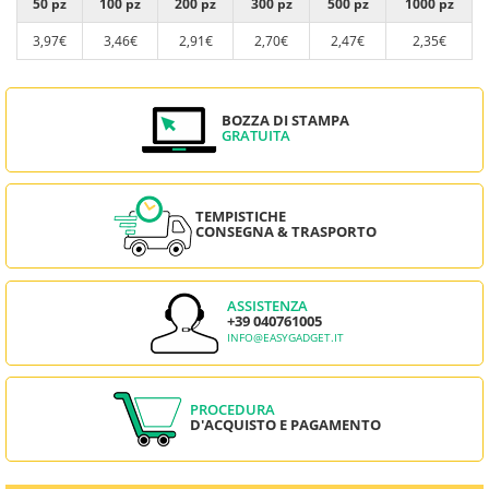
50 pz
100 pz
200 pz
300 pz
500 pz
1000 pz
3,97€
3,46€
2,91€
2,70€
2,47€
2,35€
BOZZA DI STAMPA
GRATUITA
TEMPISTICHE
CONSEGNA & TRASPORTO
ASSISTENZA
+39 040761005
INFO@EASYGADGET.IT
PROCEDURA
D'ACQUISTO E PAGAMENTO