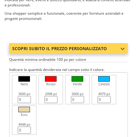
e professionali.
Una shopper semplice e funzionale, coerente per forniture aziendali e
progetti promozionali.
SCOPRI SUBITO IL PREZZO PERSONALIZZATO
Quantità minima ordinabile 100 pz per colore
Indicare la quantità desiderata nel campo sotto il colore.
Nero
Rosso
Verde
Celeste
3000 pz
2998 pz
3000 pz
4979 pz
Ecru
4948 pz