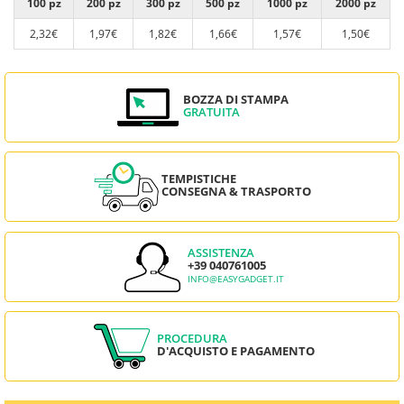
100 pz
200 pz
300 pz
500 pz
1000 pz
2000 pz
2,32€
1,97€
1,82€
1,66€
1,57€
1,50€
BOZZA DI STAMPA
GRATUITA
TEMPISTICHE
CONSEGNA & TRASPORTO
ASSISTENZA
+39 040761005
INFO@EASYGADGET.IT
PROCEDURA
D'ACQUISTO E PAGAMENTO