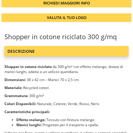
RICHIEDI MAGGIORI INFO
VALUTA IL TUO LOGO
Shopper in cotone riciclato 300 g/mq
DESCRIZIONE
Shopper in cotone riciclato
da 300 g/m² con effetto melange, dotata di
manici lunghi, adatta a un utilizzo quotidiano.
Dimensioni:
38 x 42 cm – Manici 70 x 2,5 cm
Materiale:
Recycled cotton
Grammatura:
300 g/m²
Colori Disponibili:
Naturale, Celeste, Verde, Rosso, Nero
Caratteristiche principali:
Effetto melange:
Tessuto con finitura melange.
Manici lunghi:
Progettati per il trasporto a spalla.
Indicata per fiere, eventi e utilizzo quotidiano, è adatta a contesti aziendali