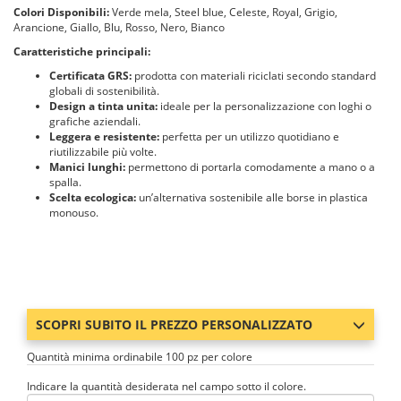
Colori Disponibili:
Verde mela, Steel blue, Celeste, Royal, Grigio,
Arancione, Giallo, Blu, Rosso, Nero, Bianco
Caratteristiche principali:
Certificata GRS:
prodotta con materiali riciclati secondo standard
globali di sostenibilità.
Design a tinta unita:
ideale per la personalizzazione con loghi o
grafiche aziendali.
Leggera e resistente:
perfetta per un utilizzo quotidiano e
riutilizzabile più volte.
Manici lunghi:
permettono di portarla comodamente a mano o a
spalla.
Scelta ecologica:
un’alternativa sostenibile alle borse in plastica
monouso.
SCOPRI SUBITO IL PREZZO PERSONALIZZATO
Quantità minima ordinabile 100 pz per colore
Indicare la quantità desiderata nel campo sotto il colore.