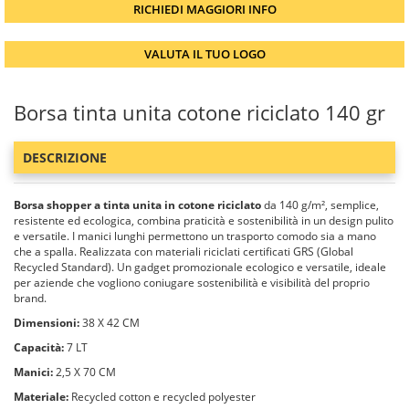
RICHIEDI MAGGIORI INFO
VALUTA IL TUO LOGO
Borsa tinta unita cotone riciclato 140 gr
DESCRIZIONE
Borsa shopper a tinta unita in cotone riciclato
da 140 g/m², semplice,
resistente ed ecologica, combina praticità e sostenibilità in un design pulito
e versatile. I manici lunghi permettono un trasporto comodo sia a mano
che a spalla. Realizzata con materiali riciclati certificati GRS (Global
Recycled Standard). Un gadget promozionale ecologico e versatile, ideale
per aziende che vogliono coniugare sostenibilità e visibilità del proprio
brand.
Dimensioni:
38 X 42 CM
Capacità:
7 LT
Manici:
2,5 X 70 CM
Materiale:
Recycled cotton e recycled polyester