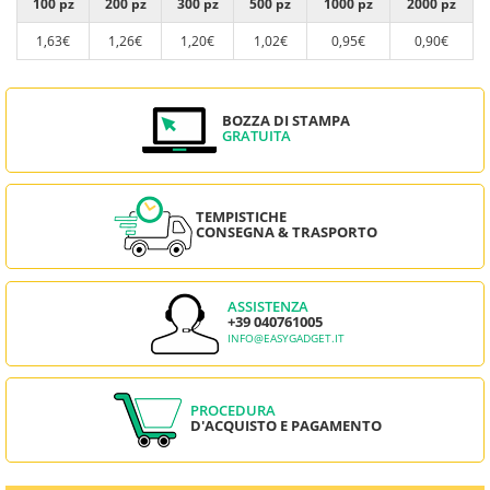
100 pz
200 pz
300 pz
500 pz
1000 pz
2000 pz
1,63€
1,26€
1,20€
1,02€
0,95€
0,90€
BOZZA DI STAMPA
GRATUITA
TEMPISTICHE
CONSEGNA & TRASPORTO
ASSISTENZA
+39 040761005
INFO@EASYGADGET.IT
PROCEDURA
D'ACQUISTO E PAGAMENTO