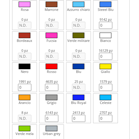
Rosa
Marrone
Azzurro chiaro
Steeel Blu
0 pz
0 pz
0 pz
9142 pz
Bordeaux
Fucsia
Verde militare
Bianco
0 pz
0 pz
0 pz
16129 pz
Nero
Rosso
Blu
Giallo
1991 pz
4635 pz
25 pz
1579 pz
Arancio
Grigio
Blu Royal
Celeste
8 pz
6143 pz
2413 pz
2707 pz
Verde mela
Urban grey