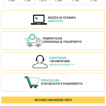
1,89€
1,55€
1,41€
1,26€
1,19€
1,13€
BOZZA DI STAMPA
GRATUITA
TEMPISTICHE
CONSEGNA & TRASPORTO
ASSISTENZA
+39 040761005
INFO@EASYGADGET.IT
PROCEDURA
D'ACQUISTO E PAGAMENTO
RICHIEDI MAGGIORI INFO