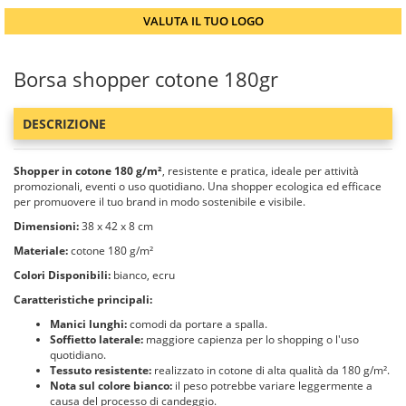
VALUTA IL TUO LOGO
Borsa shopper cotone 180gr
DESCRIZIONE
Shopper in cotone 180 g/m²
, resistente e pratica, ideale per attività
promozionali, eventi o uso quotidiano. Una shopper ecologica ed efficace
per promuovere il tuo brand in modo sostenibile e visibile.
Dimensioni:
38 x 42 x 8 cm
Materiale:
cotone 180 g/m²
Colori Disponibili:
bianco, ecru
Caratteristiche principali:
Manici lunghi:
comodi da portare a spalla.
Soffietto laterale:
maggiore capienza per lo shopping o l'uso
quotidiano.
Tessuto resistente:
realizzato in cotone di alta qualità da 180 g/m².
Nota sul colore bianco:
il peso potrebbe variare leggermente a
causa del processo di candeggio.