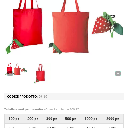
CODICE PRODOTTO:
09169
Tabella sconti per quantità
- Quantità minima 100 PZ
100 pz
200 pz
300 pz
500 pz
1000 pz
2000 pz