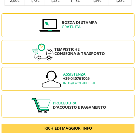
2,06€
1,72€
1,58€
1,43€
1,34€
1,28€
BOZZA DI STAMPA
GRATUITA
TEMPISTICHE
CONSEGNA & TRASPORTO
ASSISTENZA
+39 040761005
INFO@EASYGADGET.IT
PROCEDURA
D'ACQUISTO E PAGAMENTO
RICHIEDI MAGGIORI INFO