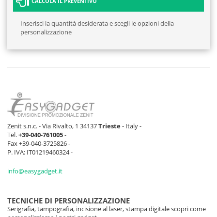
CALCOLA IL PREVENTIVO
Inserisci la quantità desiderata e scegli le opzioni della
personalizzazione
Zenit s.n.c. - Via Rivalto, 1 34137
Trieste
- Italy -
Tel.
+39-040-761005
-
Fax +39-040-3725826 -
P. IVA: IT01219460324 -
info@easygadget.it
TECNICHE DI PERSONALIZZAZIONE
Serigrafia, tampografia, incisione al laser, stampa digitale scopri come