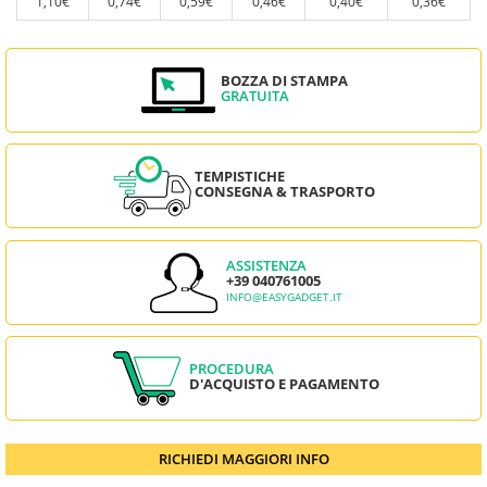
1,10€
0,74€
0,59€
0,46€
0,40€
0,36€
BOZZA DI STAMPA
GRATUITA
TEMPISTICHE
CONSEGNA & TRASPORTO
ASSISTENZA
+39 040761005
INFO@EASYGADGET.IT
PROCEDURA
D'ACQUISTO E PAGAMENTO
RICHIEDI MAGGIORI INFO