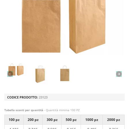
CODICE PRODOTTO:
23123
Tabella sconti per quantità
- Quantità minima 100 PZ
100 pz
200 pz
300 pz
500 pz
1000 pz
2000 pz