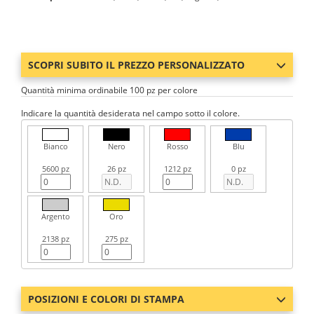
SCOPRI SUBITO IL PREZZO PERSONALIZZATO
Quantità minima ordinabile 100 pz per colore
Indicare la quantità desiderata nel campo sotto il colore.
Bianco
Nero
Rosso
Blu
5600 pz
26 pz
1212 pz
0 pz
Argento
Oro
2138 pz
275 pz
POSIZIONI E COLORI DI STAMPA