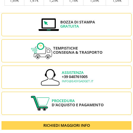
1,69€
1,41€
1,29€
1,16€
1,09€
1,04€
BOZZA DI STAMPA
GRATUITA
TEMPISTICHE
CONSEGNA & TRASPORTO
ASSISTENZA
+39 040761005
INFO@EASYGADGET.IT
PROCEDURA
D'ACQUISTO E PAGAMENTO
RICHIEDI MAGGIORI INFO