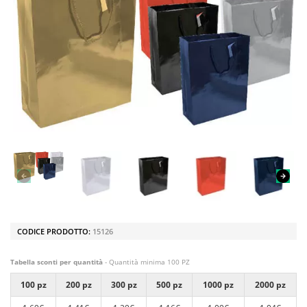
CODICE PRODOTTO:
15126
Tabella sconti per quantità
- Quantità minima 100 PZ
100 pz
200 pz
300 pz
500 pz
1000 pz
2000 pz