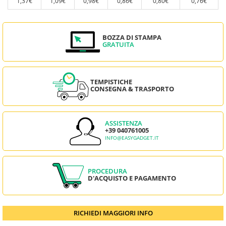
1,37€
1,09€
0,98€
0,86€
0,80€
0,76€
BOZZA DI STAMPA
GRATUITA
TEMPISTICHE
CONSEGNA & TRASPORTO
ASSISTENZA
+39 040761005
INFO@EASYGADGET.IT
PROCEDURA
D'ACQUISTO E PAGAMENTO
RICHIEDI MAGGIORI INFO