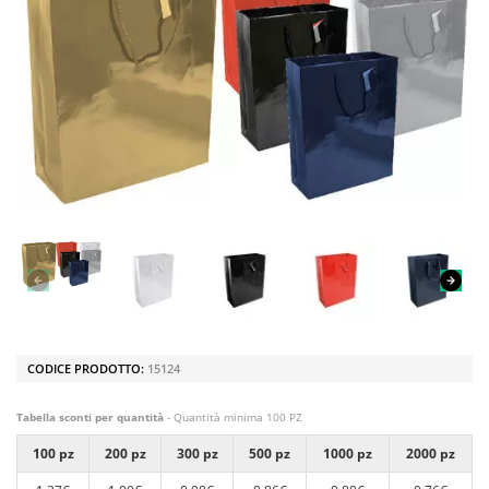
CODICE PRODOTTO:
15124
Tabella sconti per quantità
- Quantità minima 100 PZ
100 pz
200 pz
300 pz
500 pz
1000 pz
2000 pz