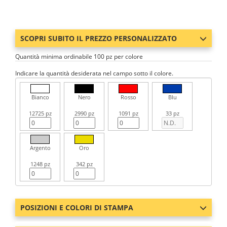
SCOPRI SUBITO IL PREZZO PERSONALIZZATO
Quantità minima ordinabile 100 pz per colore
Indicare la quantità desiderata nel campo sotto il colore.
Bianco
Nero
Rosso
Blu
12725 pz
2990 pz
1091 pz
33 pz
Argento
Oro
1248 pz
342 pz
POSIZIONI E COLORI DI STAMPA