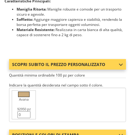
Caratteristiche Principali:
Maniglia Ritorta:
Maniglie robuste e comode per un trasporto
sicuro e agevole.
Soffietto:
Aggiunge maggiore capienza e stabilità, rendendo la
borsa perfetta per trasportare oggetti voluminosi.
Materiale Resistente:
Realizzata in carta bianca di alta qualità,
capace di sostenere fino a 2 kg di peso.
SCOPRI SUBITO IL PREZZO PERSONALIZZATO
Quantità minima ordinabile 100 pz per colore
Indicare la quantità desiderata nel campo sotto il colore.
Avana
92950 pz
POSIZIONI E COLORI DI STAMPA