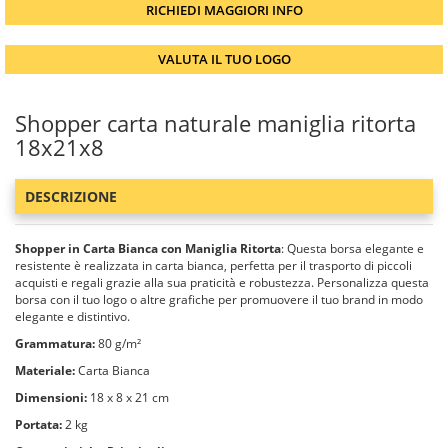
RICHIEDI MAGGIORI INFO
VALUTA IL TUO LOGO
Shopper carta naturale maniglia ritorta
18x21x8
DESCRIZIONE
Shopper in Carta Bianca con Maniglia Ritorta
: Questa borsa elegante e
resistente è realizzata in carta bianca, perfetta per il trasporto di piccoli
acquisti e regali grazie alla sua praticità e robustezza. Personalizza questa
borsa con il tuo logo o altre grafiche per promuovere il tuo brand in modo
elegante e distintivo.
Grammatura:
80 g/m²
Materiale:
Carta Bianca
Dimensioni:
18 x 8 x 21 cm
Portata:
2 kg