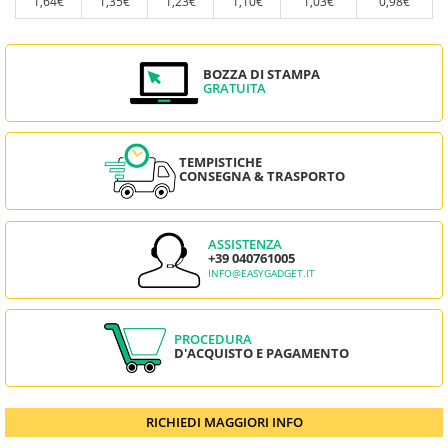
1,64€
1,35€
1,23€
1,10€
1,03€
0,98€
BOZZA DI STAMPA
GRATUITA
TEMPISTICHE
CONSEGNA & TRASPORTO
ASSISTENZA
+39 040761005
INFO@EASYGADGET.IT
PROCEDURA
D'ACQUISTO E PAGAMENTO
RICHIEDI MAGGIORI INFO