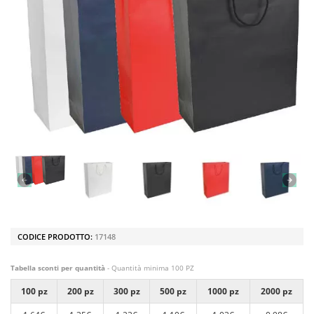
CODICE PRODOTTO:
17148
Tabella sconti per quantità
- Quantità minima 100 PZ
100 pz
200 pz
300 pz
500 pz
1000 pz
2000 pz