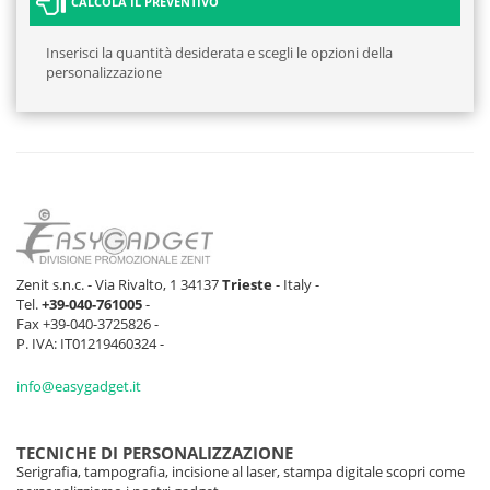
CALCOLA IL PREVENTIVO
Inserisci la quantità desiderata e scegli le opzioni della
personalizzazione
Zenit s.n.c. - Via Rivalto, 1 34137
Trieste
- Italy -
Tel.
+39-040-761005
-
Fax +39-040-3725826 -
P. IVA: IT01219460324 -
info@easygadget.it
TECNICHE DI PERSONALIZZAZIONE
Serigrafia, tampografia, incisione al laser, stampa digitale scopri come