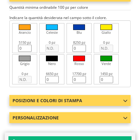
Quantità minima ordinabile 100 pz per colore
Indicare la quantità desiderata nel campo sotto il colore.
Arancio
Celeste
Blu
Giallo
5150 pz
0 pz
8250 pz
0 pz
Grigio
Nero
Rosso
Verde
0 pz
6650 pz
17700 pz
1450 pz
POSIZIONI E COLORI DI STAMPA
PERSONALIZZAZIONE