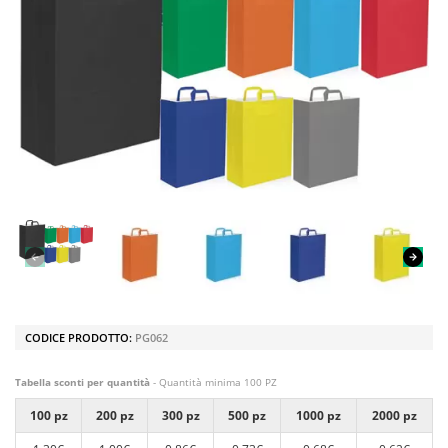
CODICE PRODOTTO:
PG062
Tabella sconti per quantità
- Quantità minima 100 PZ
100 pz
200 pz
300 pz
500 pz
1000 pz
2000 pz