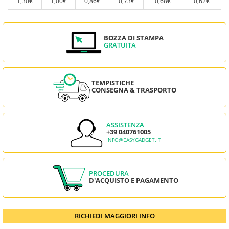
1,30€
1,00€
0,86€
0,73€
0,68€
0,62€
BOZZA DI STAMPA
GRATUITA
TEMPISTICHE
CONSEGNA & TRASPORTO
ASSISTENZA
+39 040761005
INFO@EASYGADGET.IT
PROCEDURA
D'ACQUISTO E PAGAMENTO
RICHIEDI MAGGIORI INFO