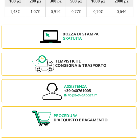
100 pz
200 pz
300 pz
500 pz
1000 pz
2000 pz
1,43€
1,07€
0,91€
0,77€
0,70€
0,64€
BOZZA DI STAMPA
GRATUITA
TEMPISTICHE
CONSEGNA & TRASPORTO
ASSISTENZA
+39 040761005
INFO@EASYGADGET.IT
PROCEDURA
D'ACQUISTO E PAGAMENTO