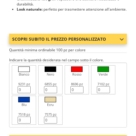
durabilità.
Look naturale:
perfetto per trasmettere attenzione all'ambiente.
SCOPRI SUBITO IL PREZZO PERSONALIZZATO
Quantità minima ordinabile 100 pz per colore
Indicare la quantità desiderata nel campo sotto il colore.
Bianco
Nero
Rosso
Verde
9231 pz
6855 pz
8696 pz
7102 pz
Blu
Ecru
7518 pz
7575 pz