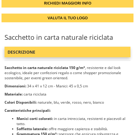
RICHIEDI MAGGIORI INFO
VALUTA IL TUO LOGO
Sacchetto in carta naturale riciclata
DESCRIZIONE
Sacchetto in carta naturale riciclata 150 g/m²
, resistente e dal look
ecologico, ideale per confezioni regalo o come shopper promozionale
sostenibile, per eventi green oriented.
Dimensioni:
34 x 41 x 12 cm - Manici: 45 x 0,5 cm
Materiale:
carta riciclata
Colori Disponibili:
naturale, blu, verde, rosso, nero, bianco
Caratteristiche principali:
Manici corti colorati:
in carta intrecciata, resistenti e piacevoli al
tatto.
Soffietto laterale:
offre maggiore capienza e stabilità.
Grammatura 150 g/m²:
spessore che assicura robustezza e