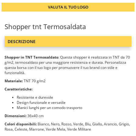
VALUTA IL TUO LOGO
Shopper tnt Termosaldata
DESCRIZIONE
Shopper in TNT Termosaldato
: Questa shopper è realizzata in TNT da 70
g/m2, termosaldato per una maggiore resistenza e durata. Personalizza
questa borsa con il tuo logo per promuovere il tuo brand con stile e
funzionalità.
Materiale:
TNT 70 g/m2
Caratteristiche:
Resistente e durevole
Design funzionale e versatile
Manici lunghi per un comodo trasporto
Dimensioni:
36x40 cm
Colori disponibili:
Bianco, Nero, Rosso, Verde, Blu, Giallo, Arancio, Grigio,
Rosa, Celeste, Marrone, Verde Mela, Verde Militare