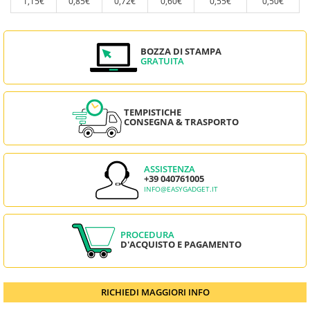
1,15€
0,85€
0,72€
0,60€
0,55€
0,50€
BOZZA DI STAMPA
GRATUITA
TEMPISTICHE
CONSEGNA & TRASPORTO
ASSISTENZA
+39 040761005
INFO@EASYGADGET.IT
PROCEDURA
D'ACQUISTO E PAGAMENTO
RICHIEDI MAGGIORI INFO