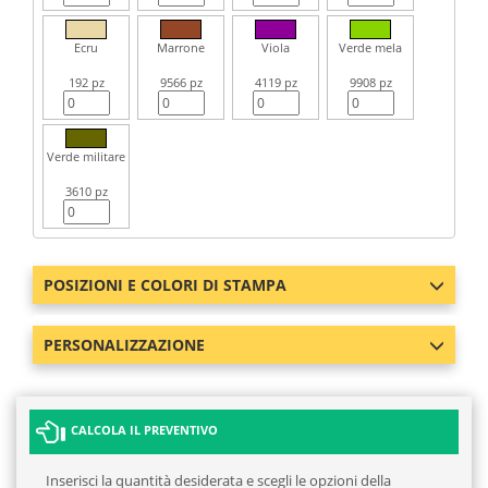
Ecru
Marrone
Viola
Verde mela
192 pz
9566 pz
4119 pz
9908 pz
Verde militare
3610 pz
POSIZIONI E COLORI DI STAMPA
PERSONALIZZAZIONE
CALCOLA IL PREVENTIVO
Inserisci la quantità desiderata e scegli le opzioni della