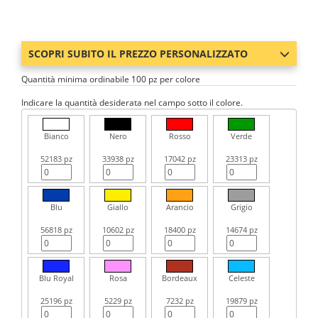
SCOPRI SUBITO IL PREZZO PERSONALIZZATO
Quantità minima ordinabile 100 pz per colore
Indicare la quantità desiderata nel campo sotto il colore.
Bianco
Nero
Rosso
Verde
52183 pz
33938 pz
17042 pz
23313 pz
Blu
Giallo
Arancio
Grigio
56818 pz
10602 pz
18400 pz
14674 pz
Blu Royal
Rosa
Bordeaux
Celeste
25196 pz
5229 pz
7232 pz
19879 pz