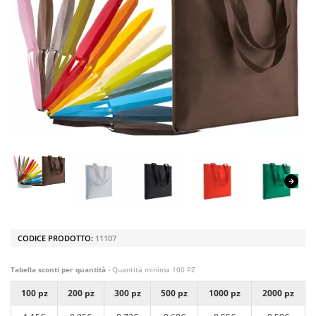
CODICE PRODOTTO:
11107
Tabella sconti per quantità
- Quantità minima 100 PZ
100 pz
200 pz
300 pz
500 pz
1000 pz
2000 pz