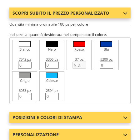
SCOPRI SUBITO IL PREZZO PERSONALIZZATO
Quantità minima ordinabile 100 pz per colore
Indicare la quantità desiderata nel campo sotto il colore.
Bianco
Nero
Rosso
Blu
7342 pz
3306 pz
37 pz
5200 pz
Grigio
Celeste
6053 pz
2594 pz
POSIZIONI E COLORI DI STAMPA
PERSONALIZZAZIONE