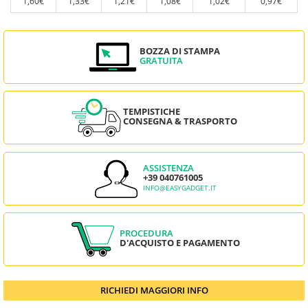
1,60€
1,33€
1,21€
1,08€
1,02€
0,97€
BOZZA DI STAMPA
GRATUITA
TEMPISTICHE
CONSEGNA & TRASPORTO
ASSISTENZA
+39 040761005
INFO@EASYGADGET.IT
PROCEDURA
D'ACQUISTO E PAGAMENTO
RICHIEDI MAGGIORI INFO