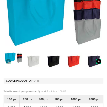
CODICE PRODOTTO:
19148
Tabella sconti per quantità
- Quantità minima 100 PZ
100 pz
200 pz
300 pz
500 pz
1000 pz
2000 pz