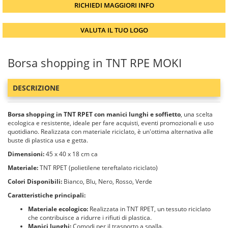
RICHIEDI MAGGIORI INFO
VALUTA IL TUO LOGO
Borsa shopping in TNT RPE MOKI
DESCRIZIONE
Borsa shopping in TNT RPET con manici lunghi e soffietto
, una scelta
ecologica e resistente, ideale per fare acquisti, eventi promozionali e uso
quotidiano. Realizzata con materiale riciclato, è un'ottima alternativa alle
buste di plastica usa e getta.
Dimensioni:
45 x 40 x 18 cm ca
Materiale:
TNT RPET (polietilene tereftalato riciclato)
Colori Disponibili:
Bianco, Blu, Nero, Rosso, Verde
Caratteristiche principali:
Materiale ecologico:
Realizzata in TNT RPET, un tessuto riciclato
che contribuisce a ridurre i rifiuti di plastica.
Manici lunghi:
Comodi per il trasporto a spalla.