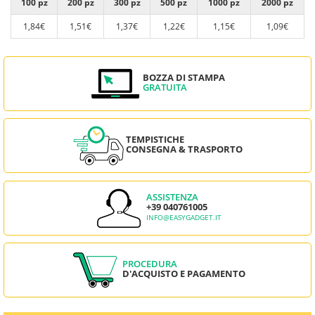
100 pz
200 pz
300 pz
500 pz
1000 pz
2000 pz
1,84€
1,51€
1,37€
1,22€
1,15€
1,09€
BOZZA DI STAMPA
GRATUITA
TEMPISTICHE
CONSEGNA & TRASPORTO
ASSISTENZA
+39 040761005
INFO@EASYGADGET.IT
PROCEDURA
D'ACQUISTO E PAGAMENTO