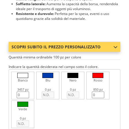
Soffietto laterale:
Aumenta la capacità della borsa, rendendola
ideale per il trasporto di oggetti più voluminosi.
Resistente e durevole:
Perfetta per la spesa, eventi o uso
quotidiano grazie alla solidità del materiale.
SCOPRI SUBITO IL PREZZO PERSONALIZZATO
Quantità minima ordinabile 100 pz per colore
Indicare la quantità desiderata nel campo sotto il colore.
Bianco
Blu
Nero
Rosso
3457 pz
0 pz
0 pz
850 pz
Verde
0 pz