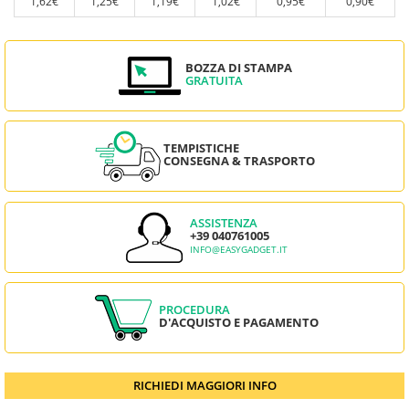
1,62€
1,25€
1,19€
1,02€
0,95€
0,90€
BOZZA DI STAMPA
GRATUITA
TEMPISTICHE
CONSEGNA & TRASPORTO
ASSISTENZA
+39 040761005
INFO@EASYGADGET.IT
PROCEDURA
D'ACQUISTO E PAGAMENTO
RICHIEDI MAGGIORI INFO