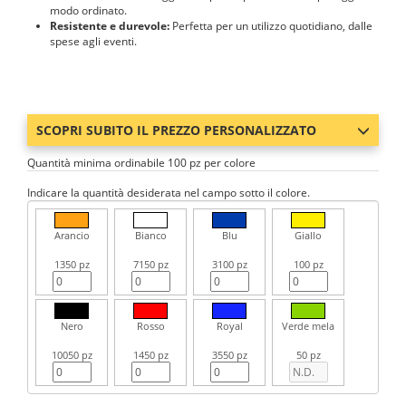
modo ordinato.
Resistente e durevole:
Perfetta per un utilizzo quotidiano, dalle
spese agli eventi.
SCOPRI SUBITO IL PREZZO PERSONALIZZATO
Quantità minima ordinabile 100 pz per colore
Indicare la quantità desiderata nel campo sotto il colore.
Arancio
Bianco
Blu
Giallo
1350 pz
7150 pz
3100 pz
100 pz
Nero
Rosso
Royal
Verde mela
10050 pz
1450 pz
3550 pz
50 pz