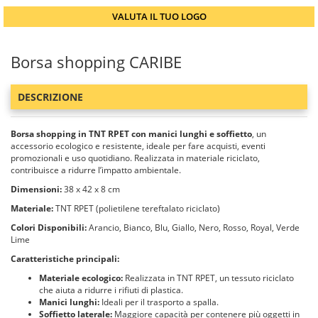
VALUTA IL TUO LOGO
Borsa shopping CARIBE
DESCRIZIONE
Borsa shopping in TNT RPET con manici lunghi e soffietto
, un
accessorio ecologico e resistente, ideale per fare acquisti, eventi
promozionali e uso quotidiano. Realizzata in materiale riciclato,
contribuisce a ridurre l’impatto ambientale.
Dimensioni:
38 x 42 x 8 cm
Materiale:
TNT RPET (polietilene tereftalato riciclato)
Colori Disponibili:
Arancio, Bianco, Blu, Giallo, Nero, Rosso, Royal, Verde
Lime
Caratteristiche principali:
Materiale ecologico:
Realizzata in TNT RPET, un tessuto riciclato
che aiuta a ridurre i rifiuti di plastica.
Manici lunghi:
Ideali per il trasporto a spalla.
Soffietto laterale:
Maggiore capacità per contenere più oggetti in