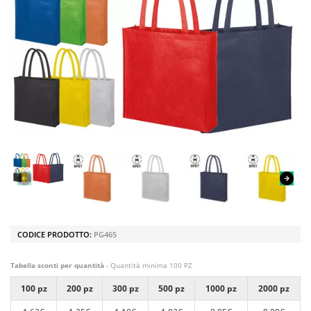
CODICE PRODOTTO:
PG465
Tabella sconti per quantità
- Quantità minima 100 PZ
100 pz
200 pz
300 pz
500 pz
1000 pz
2000 pz