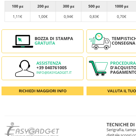
100 pz
200 pz
300 pz
500 pz
1000 pz
1,11€
1,00€
0,94€
0,83€
0,70€
BOZZA DI STAMPA
TEMPISTIC
GRATUITA
CONSEGNA
ASSISTENZA
PROCEDURA
+39 040761005
D'ACQUISTO
PAGAMENT
INFO@EASYGADGET.IT
RICHIEDI MAGGIORI INFO
VALUTA IL TU
TECNICHE DI
Serigrafia, tampo
digitale scopri 