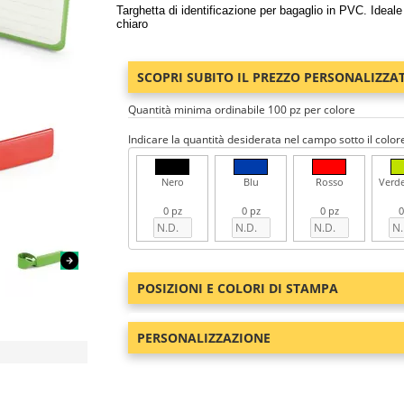
Targhetta di identificazione per bagaglio in PVC. Ideal
chiaro
SCOPRI SUBITO IL PREZZO PERSONALIZZA
Quantità minima ordinabile 100 pz per colore
Indicare la quantità desiderata nel campo sotto il color
Nero
Blu
Rosso
Verde
0 pz
0 pz
0 pz
0
POSIZIONI E COLORI DI STAMPA
PERSONALIZZAZIONE