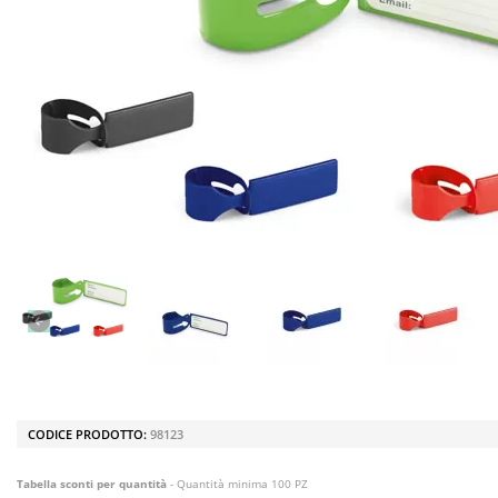
CODICE PRODOTTO:
98123
Tabella sconti per quantità
- Quantità minima 100 PZ