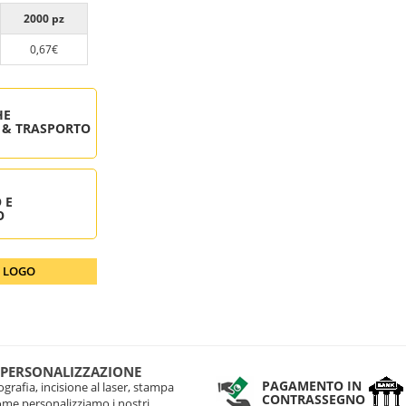
2000 pz
0,67€
HE
 & TRASPORTO
 E
O
O LOGO
 PERSONALIZZAZIONE
PAGAMENTO IN
grafia, incisione al laser, stampa
CONTRASSEGNO
come personalizziamo i nostri