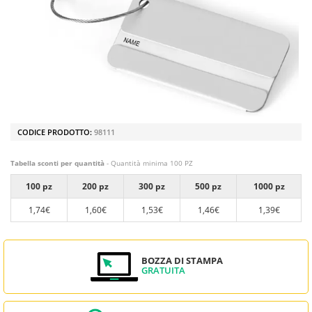
CODICE PRODOTTO:
98111
Tabella sconti per quantità
- Quantità minima 100 PZ
100 pz
200 pz
300 pz
500 pz
1000 pz
1,74€
1,60€
1,53€
1,46€
1,39€
BOZZA DI STAMPA
GRATUITA