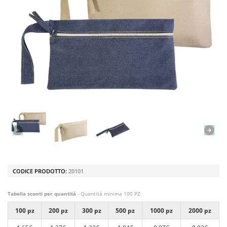
CODICE PRODOTTO:
20101
Tabella sconti per quantità
- Quantità minima 100 PZ
100 pz
200 pz
300 pz
500 pz
1000 pz
2000 pz