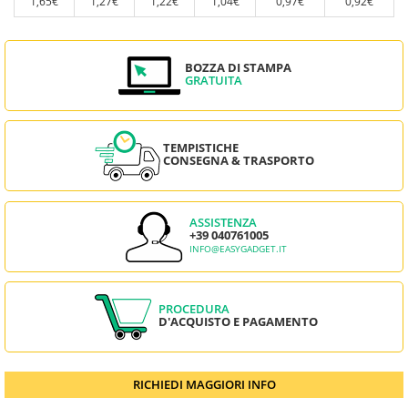
1,65€
1,27€
1,22€
1,04€
0,97€
0,92€
BOZZA DI STAMPA
GRATUITA
TEMPISTICHE
CONSEGNA & TRASPORTO
ASSISTENZA
+39 040761005
INFO@EASYGADGET.IT
PROCEDURA
D'ACQUISTO E PAGAMENTO
RICHIEDI MAGGIORI INFO