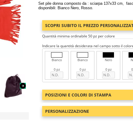
Set pile donna composto da : sciarpa 137x33 cm, fasci
disponibili: Bianco Nero, Rosso.
SCOPRI SUBITO IL PREZZO PERSONALIZZA
Quantità minima ordinabile 50 pz per colore
Indicare la quantità desiderata nel campo sotto il color
Bianco
Bianco
Nero
N
0 pz
0 pz
0 pz
0
POSIZIONI E COLORI DI STAMPA
PERSONALIZZAZIONE