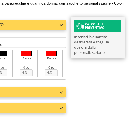
a paraorecchie e guanti da donna, con sacchetto personalizzabile - Colori
TO
CALCOLA IL
PREVENTIVO
Inserisci la quantità
desiderata e scegli le
e.
opzioni della
personalizzazione
ero
Rosso
Rosso
 pz
0 pz
0 pz