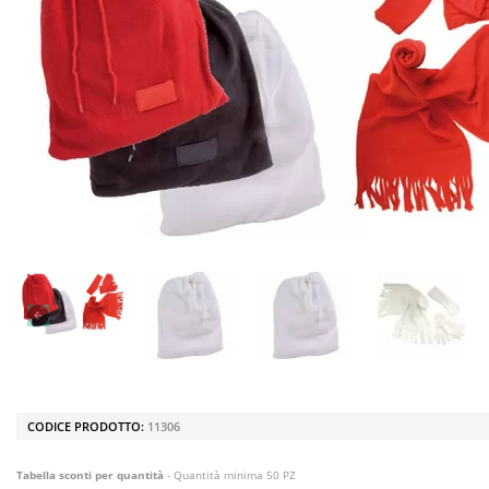
CODICE PRODOTTO:
11306
Tabella sconti per quantità
- Quantità minima 50 PZ