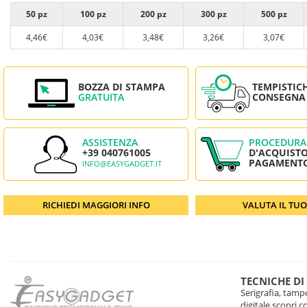
50 pz
100 pz
200 pz
300 pz
500 pz
4,46€
4,03€
3,48€
3,26€
3,07€
BOZZA DI STAMPA
TEMPISTIC
GRATUITA
CONSEGNA
ASSISTENZA
PROCEDURA
+39 040761005
D'ACQUISTO
PAGAMENT
INFO@EASYGADGET.IT
RICHIEDI MAGGIORI INFO
VALUTA IL TU
TECNICHE DI
Serigrafia, tampo
digitale scopri 