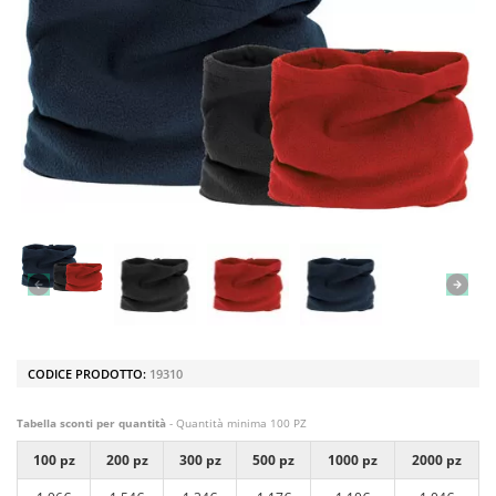
CODICE PRODOTTO:
19310
Tabella sconti per quantità
- Quantità minima 100 PZ
100 pz
200 pz
300 pz
500 pz
1000 pz
2000 pz