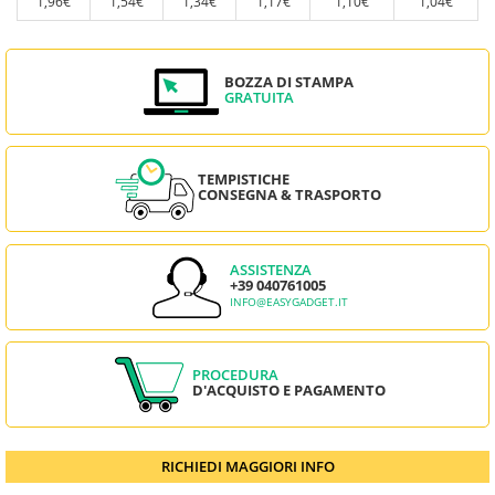
1,96€
1,54€
1,34€
1,17€
1,10€
1,04€
BOZZA DI STAMPA
GRATUITA
TEMPISTICHE
CONSEGNA & TRASPORTO
ASSISTENZA
+39 040761005
INFO@EASYGADGET.IT
PROCEDURA
D'ACQUISTO E PAGAMENTO
RICHIEDI MAGGIORI INFO