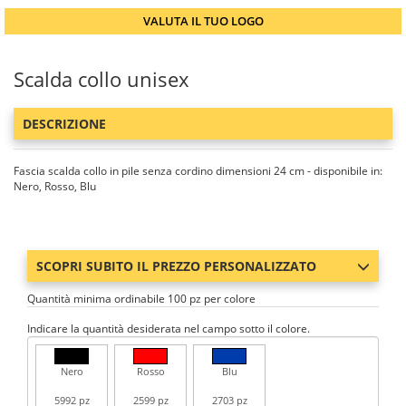
VALUTA IL TUO LOGO
Scalda collo unisex
DESCRIZIONE
Fascia scalda collo in pile senza cordino dimensioni 24 cm - disponibile in:
Nero, Rosso, Blu
SCOPRI SUBITO IL PREZZO PERSONALIZZATO
Quantità minima ordinabile 100 pz per colore
Indicare la quantità desiderata nel campo sotto il colore.
Nero
Rosso
Blu
5992 pz
2599 pz
2703 pz