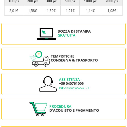
100 pz
200 pz
300 pz
500 pz
1000 pz
2000 pz
2,01€
1,58€
1,39€
1,21€
1,14€
1,08€
BOZZA DI STAMPA
GRATUITA
TEMPISTICHE
CONSEGNA & TRASPORTO
ASSISTENZA
+39 040761005
INFO@EASYGADGET.IT
PROCEDURA
D'ACQUISTO E PAGAMENTO