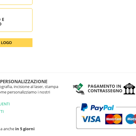
 E
O
O LOGO
 PERSONALIZZAZIONE
PAGAMENTO IN
grafia, incisione al laser, stampa
CONTRASSEGNO
come personalizziamo i nostri
UENTI
TI
na anche
in 5 giorni