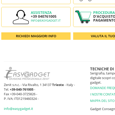
ASSISTENZA
PROCEDURA
+39 040761005
D'ACQUISTO
PAGAMENT
INFO@EASYGADGET.IT
RICHIEDI MAGGIORI INFO
VALUTA IL TU
TECNICHE DI
Serigrafia, tampo
digitale scopri 
gadget.
Zenit s.n.c. - Via Rivalto, 1 34137
Trieste
- Italy -
DOMANDE FREQ
Tel.
+39-040-761005
-
Fax +39-040-3725826 -
I NOSTRI CONTAT
P. IVA: IT01219460324 -
MAPPA DEL SITO
info@easygadget.it
Gadget Conseg