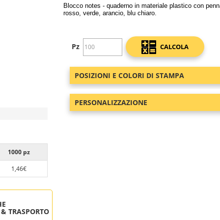
Blocco notes - quaderno in materiale plastico con penna 
rosso, verde, arancio, blu chiaro.
Pz
CALCOLA
POSIZIONI E COLORI DI STAMPA
PERSONALIZZAZIONE
1000 pz
1,46€
HE
 & TRASPORTO