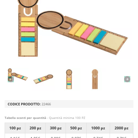
CODICE PRODOTTO:
22466
Tabella sconti per quantità
- Quantità minima 100 PZ
100 pz
200 pz
300 pz
500 pz
1000 pz
2000 pz