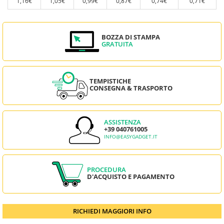
1,16€
1,05€
0,99€
0,87€
0,74€
0,71€
BOZZA DI STAMPA
GRATUITA
TEMPISTICHE
CONSEGNA & TRASPORTO
ASSISTENZA
+39 040761005
INFO@EASYGADGET.IT
PROCEDURA
D'ACQUISTO E PAGAMENTO
RICHIEDI MAGGIORI INFO