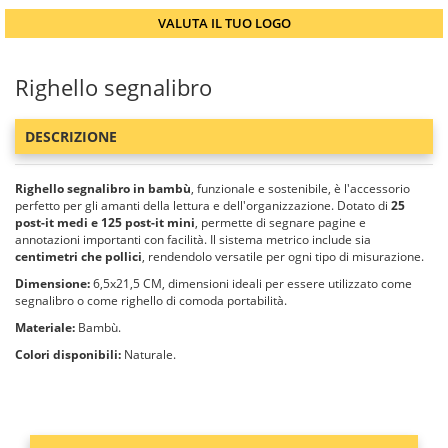
VALUTA IL TUO LOGO
Righello segnalibro
DESCRIZIONE
Righello segnalibro in bambù
, funzionale e sostenibile, è l'accessorio
perfetto per gli amanti della lettura e dell'organizzazione. Dotato di
25
post-it medi e 125 post-it mini
, permette di segnare pagine e
annotazioni importanti con facilità. Il sistema metrico include sia
centimetri che pollici
, rendendolo versatile per ogni tipo di misurazione.
Dimensione:
6,5x21,5 CM, dimensioni ideali per essere utilizzato come
segnalibro o come righello di comoda portabilità.
Materiale:
Bambù.
Colori disponibili:
Naturale.