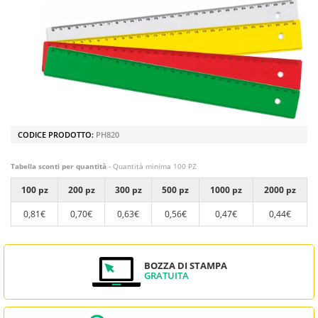
CODICE PRODOTTO:
PH820
Tabella sconti per quantità
- Quantità minima 100 PZ
100 pz
200 pz
300 pz
500 pz
1000 pz
2000 pz
0,81€
0,70€
0,63€
0,56€
0,47€
0,44€
BOZZA DI STAMPA
GRATUITA