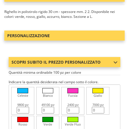
Righello in polistirolo rigido 30 cm - spessore mm. 2 2. Disponibile nei
colori: verde, rosso, giallo, azzurro, bianco. Sezione a L.
PERSONALIZZAZIONE
SCOPRI SUBITO IL PREZZO PERSONALIZZATO
Quantità minima ordinabile 100 pz per colore
Indicare la quantità desiderata nel campo sotto il colore.
Celeste
Bianco
Fucsia
Giallo
9800 pz
49100 pz
2400 pz
7000 pz
Rosso
Verde
Verde Fluo