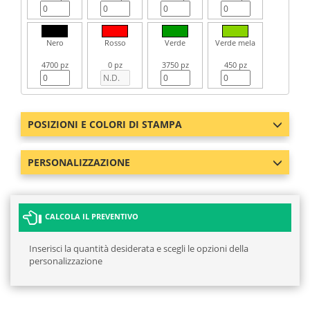
Nero
Rosso
Verde
Verde mela
4700 pz
0 pz
3750 pz
450 pz
POSIZIONI E COLORI DI STAMPA
PERSONALIZZAZIONE
CALCOLA IL PREVENTIVO
Inserisci la quantità desiderata e scegli le opzioni della
personalizzazione