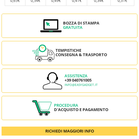
0,65€
0,54€
0,49€
0,41€
0,34€
0,31€
BOZZA DI STAMPA
GRATUITA
TEMPISTICHE
CONSEGNA & TRASPORTO
ASSISTENZA
+39 040761005
INFO@EASYGADGET.IT
PROCEDURA
D'ACQUISTO E PAGAMENTO
RICHIEDI MAGGIORI INFO