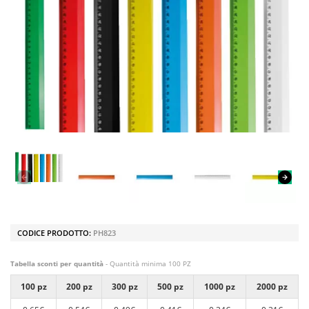
CODICE PRODOTTO:
PH823
Tabella sconti per quantità
- Quantità minima 100 PZ
100 pz
200 pz
300 pz
500 pz
1000 pz
2000 pz