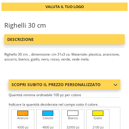
VALUTA IL TUO LOGO
Righelli 30 cm
DESCRIZIONE
Righello 30 cm. , dimensione: cm 31x3 ca. Materiale: plastica, arancione,
azzurro, bianco, giallo, nero, rosso, verde, vede mela.
SCOPRI SUBITO IL PREZZO PERSONALIZZATO
Quantità minima ordinabile 100 pz per colore
Indicare la quantità desiderata nel campo sotto il colore.
Arancio
Celeste
Bianco
Giallo
4500 pz
4800 pz
32950 pz
2100 pz