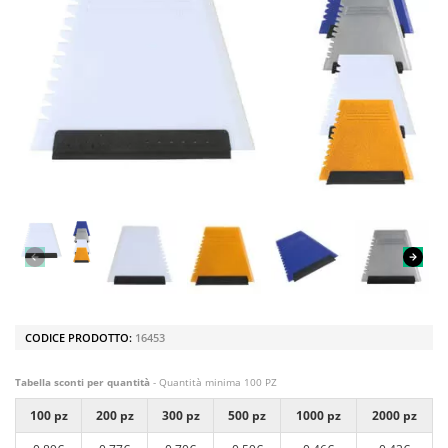
CODICE PRODOTTO:
16453
Tabella sconti per quantità
- Quantità minima 100 PZ
100 pz
200 pz
300 pz
500 pz
1000 pz
2000 pz