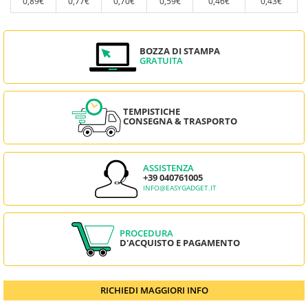
0,89€
0,77€
0,70€
0,59€
0,46€
0,43€
BOZZA DI STAMPA
GRATUITA
TEMPISTICHE
CONSEGNA & TRASPORTO
ASSISTENZA
+39 040761005
INFO@EASYGADGET.IT
PROCEDURA
D'ACQUISTO E PAGAMENTO
RICHIEDI MAGGIORI INFO