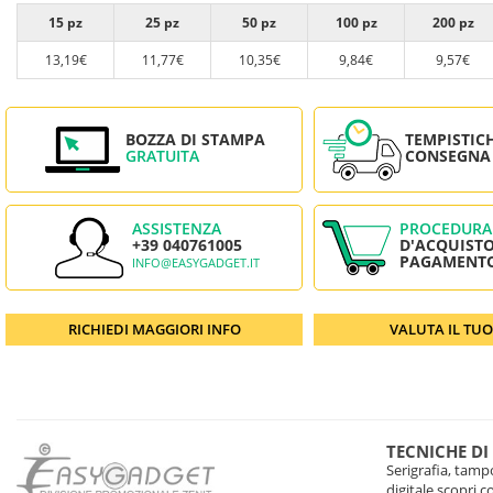
15 pz
25 pz
50 pz
100 pz
200 pz
13,19€
11,77€
10,35€
9,84€
9,57€
BOZZA DI STAMPA
TEMPISTIC
GRATUITA
CONSEGNA
ASSISTENZA
PROCEDURA
+39 040761005
D'ACQUISTO
PAGAMENT
INFO@EASYGADGET.IT
RICHIEDI MAGGIORI INFO
VALUTA IL TU
TECNICHE DI
Serigrafia, tampo
digitale scopri 