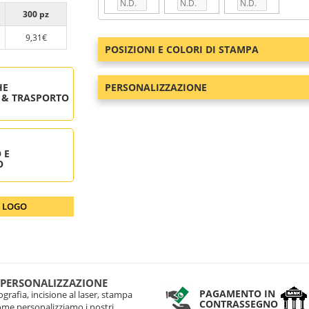
300 pz
9,31€
POSIZIONI E COLORI DI STAMPA
HE
PERSONALIZZAZIONE
 & TRASPORTO
 E
O
O LOGO
 PERSONALIZZAZIONE
PAGAMENTO IN
grafia, incisione al laser, stampa
CONTRASSEGNO
come personalizziamo i nostri