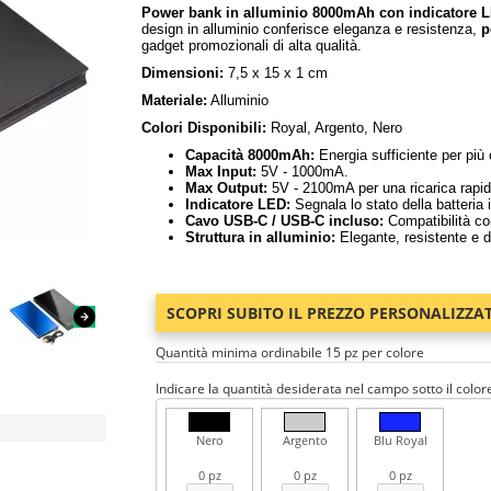
Power bank in alluminio 8000mAh con indicatore 
design in alluminio conferisce eleganza e resistenza,
p
gadget promozionali di alta qualità.
Dimensioni:
7,5 x 15 x 1 cm
Materiale:
Alluminio
Colori Disponibili:
Royal, Argento, Nero
Capacità 8000mAh:
Energia sufficiente per più ci
Max Input:
5V - 1000mA.
Max Output:
5V - 2100mA per una ricarica rapida
Indicatore LED:
Segnala lo stato della batteria 
Cavo USB-C / USB-C incluso:
Compatibilità con
Struttura in alluminio:
Elegante, resistente e d
SCOPRI SUBITO IL PREZZO PERSONALIZZA
Quantità minima ordinabile 15 pz per colore
Indicare la quantità desiderata nel campo sotto il color
Nero
Argento
Blu Royal
0 pz
0 pz
0 pz