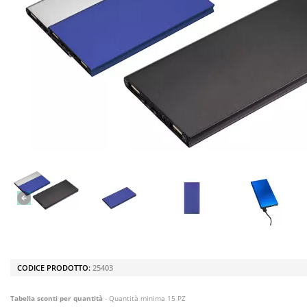
CODICE PRODOTTO:
25403
Tabella sconti per quantità
- Quantità minima 15 PZ