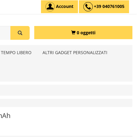
Account
+39 040761005
0 oggetti
 TEMPO LIBERO
ALTRI GADGET PERSONALIZZATI
0mAh