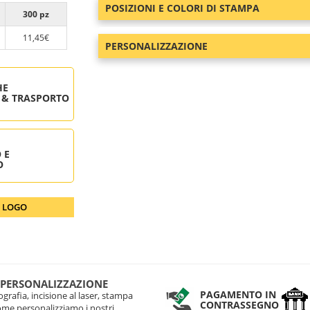
POSIZIONI E COLORI DI STAMPA
300 pz
11,45€
PERSONALIZZAZIONE
HE
 & TRASPORTO
 E
O
O LOGO
 PERSONALIZZAZIONE
PAGAMENTO IN
grafia, incisione al laser, stampa
CONTRASSEGNO
come personalizziamo i nostri