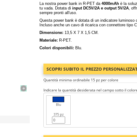
La nostra power bank in R-PET da
4000mAh
è la soluz
tu vada. Dotata di
input DC5V/2A e output 5V/2A
, off
sempre pronti all'uso.
Questa power bank è dotata di un indicatore luminoso che
Incluso anche un cavo di ricarica con connettore tipo 
Dimensione:
13,5 X 7 X 1,5 CM.
Materiale:
R-PET.
Colori disponibili:
Blu.
SCOPRI SUBITO IL PREZZO PERSONALIZZA
Quantità minima ordinabile 15 pz per colore
Indicare la quantità desiderata nel campo sotto il color
Blu
375 pz