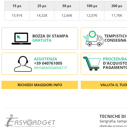
15 pz
25 pz
50 pz
100 pz
200 pz
15,91€
14,32€
12,66€
12,07€
11,76€
BOZZA DI STAMPA
TEMPISTIC
GRATUITA
CONSEGNA
ASSISTENZA
PROCEDURA
+39 040761005
D'ACQUISTO
PAGAMENT
INFO@EASYGADGET.IT
RICHIEDI MAGGIORI INFO
VALUTA IL TU
TECNICHE DI
Serigrafia, tampo
digitale scopri 