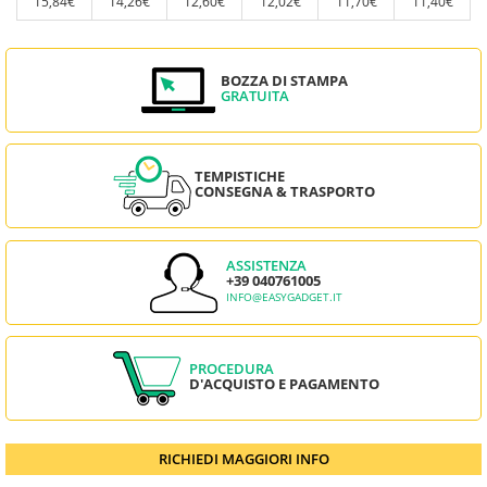
15,84€
14,26€
12,60€
12,02€
11,70€
11,40€
BOZZA DI STAMPA
GRATUITA
TEMPISTICHE
CONSEGNA & TRASPORTO
ASSISTENZA
+39 040761005
INFO@EASYGADGET.IT
PROCEDURA
D'ACQUISTO E PAGAMENTO
RICHIEDI MAGGIORI INFO