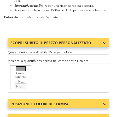
cicli.
Entrata/Uscita:
5V/1A per una ricarica rapida e sicura.
Accessori Inclusi:
Cavo USB/micro USB per caricare la batteria.
Colori disponibili:
Cromato Satinato
SCOPRI SUBITO IL PREZZO PERSONALIZZATO
Quantità minima ordinabile 15 pz per colore
Indicare la quantità desiderata nel campo sotto il colore.
Cromo
satinato
0 pz
POSIZIONI E COLORI DI STAMPA