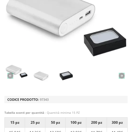
CODICE PRODOTTO:
97343
Tabella sconti per quantità
- Quantità minima 15 PZ
15 pz
25 pz
50 pz
100 pz
200 pz
300 pz