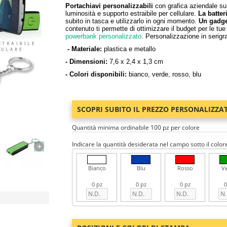
Portachiavi personalizzabili
con grafica aziendale su
luminosità e supporto estraibile per cellulare.
La batter
subito in tasca e utilizzarlo in ogni momento.
Un gadg
contenuto ti permette di ottimizzare il budget per le tu
powerbank personalizzato
. Personalizzazione in serigr
- Materiale:
plastica e metallo
- Dimensioni:
7,6 x 2,4 x 1,3 cm
- Colori disponibili:
bianco, verde, rosso, blu
SCOPRI SUBITO IL PREZZO PERSONALIZZA
Quantità minima ordinabile 100 pz per colore
Indicare la quantità desiderata nel campo sotto il color
Bianco
Blu
Rosso
V
0 pz
0 pz
0 pz
0