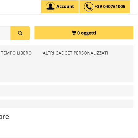
Account
+39 040761005
0 oggetti
 TEMPO LIBERO
ALTRI GADGET PERSONALIZZATI
are