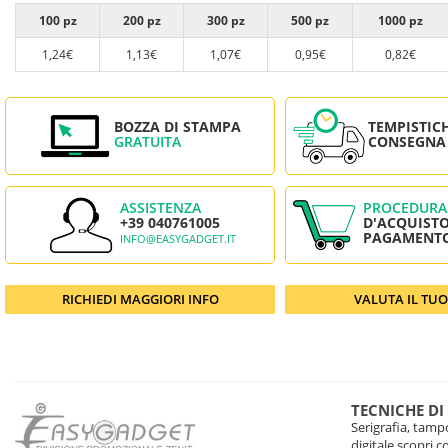
100 pz
200 pz
300 pz
500 pz
1000 pz
1,24€
1,13€
1,07€
0,95€
0,82€
BOZZA DI STAMPA
TEMPISTIC
GRATUITA
CONSEGNA
ASSISTENZA
PROCEDURA
+39 040761005
D'ACQUISTO
PAGAMENT
INFO@EASYGADGET.IT
RICHIEDI MAGGIORI INFO
VALUTA IL TU
TECNICHE DI
Serigrafia, tampo
digitale scopri 