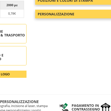
POSIZIONI E COLORI DI STAMPA
2000 pz
0,78€
PERSONALIZZAZIONE
HE
 & TRASPORTO
 E
O
O LOGO
 PERSONALIZZAZIONE
PAGAMENTO IN
grafia, incisione al laser, stampa
CONTRASSEGNO
come personalizziamo i nostri