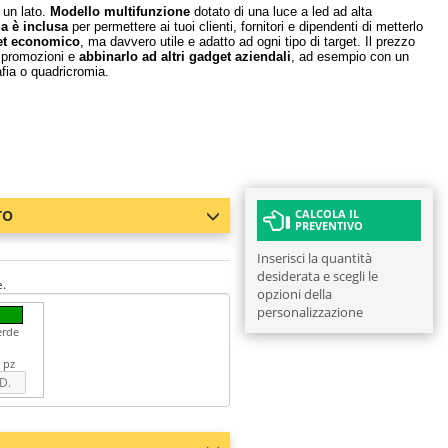
 un lato.
Modello multifunzione
dotato di una luce a led ad alta
ia è inclusa
per permettere ai tuoi clienti, fornitori e dipendenti di metterlo
et economico
, ma davvero utile e adatto ad ogni tipo di target. Il prezzo
e promozioni e
abbinarlo ad altri gadget aziendali
, ad esempio con un
afia o quadricromia.
TO
CALCOLA IL
PREVENTIVO
Inserisci la quantità
desiderata e scegli le
e.
opzioni della
personalizzazione
erde
 pz