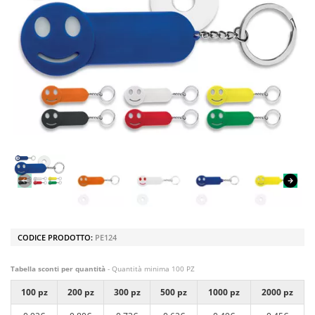
CODICE PRODOTTO:
PE124
Tabella sconti per quantità
- Quantità minima 100 PZ
100 pz
200 pz
300 pz
500 pz
1000 pz
2000 pz