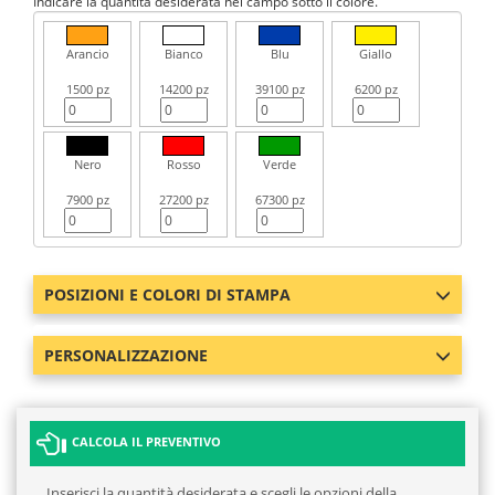
Indicare la quantità desiderata nel campo sotto il colore.
Arancio
Bianco
Blu
Giallo
1500 pz
14200 pz
39100 pz
6200 pz
Nero
Rosso
Verde
7900 pz
27200 pz
67300 pz
POSIZIONI E COLORI DI STAMPA
PERSONALIZZAZIONE
CALCOLA IL PREVENTIVO
Inserisci la quantità desiderata e scegli le opzioni della