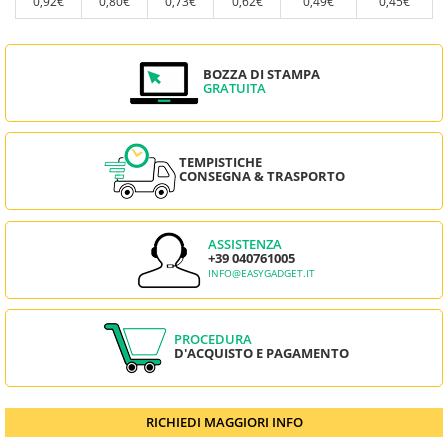
0,92€
0,80€
0,73€
0,62€
0,49€
0,45€
BOZZA DI STAMPA
GRATUITA
TEMPISTICHE
CONSEGNA & TRASPORTO
ASSISTENZA
+39 040761005
INFO@EASYGADGET.IT
PROCEDURA
D'ACQUISTO E PAGAMENTO
RICHIEDI MAGGIORI INFO