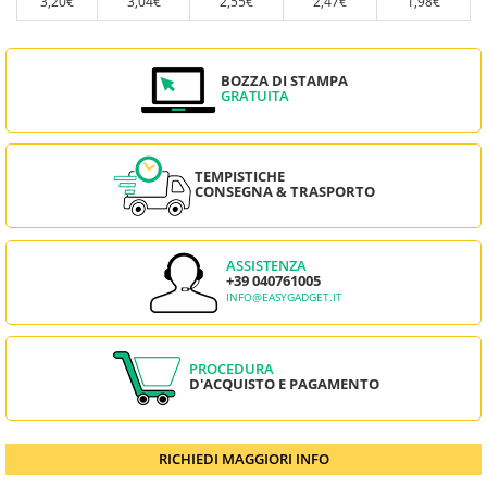
3,20€
3,04€
2,55€
2,47€
1,98€
BOZZA DI STAMPA
GRATUITA
TEMPISTICHE
CONSEGNA & TRASPORTO
ASSISTENZA
+39 040761005
INFO@EASYGADGET.IT
PROCEDURA
D'ACQUISTO E PAGAMENTO
RICHIEDI MAGGIORI INFO