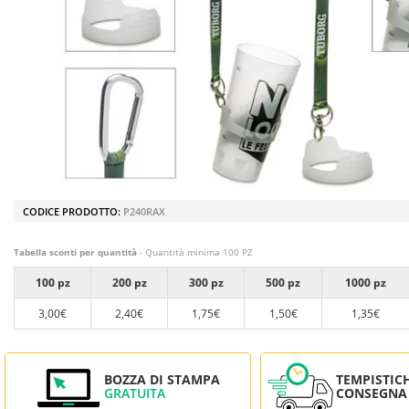
CODICE PRODOTTO:
P240RAX
Tabella sconti per quantità
- Quantità minima 100 PZ
100 pz
200 pz
300 pz
500 pz
1000 pz
3,00€
2,40€
1,75€
1,50€
1,35€
BOZZA DI STAMPA
TEMPISTIC
GRATUITA
CONSEGNA