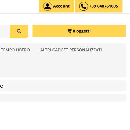
Account
+39 040761005
0 oggetti
 TEMPO LIBERO
ALTRI GADGET PERSONALIZZATI
le