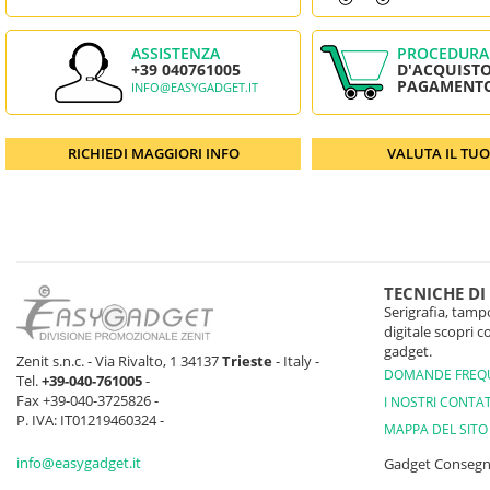
ASSISTENZA
PROCEDURA
+39 040761005
D'ACQUISTO
PAGAMENT
INFO@EASYGADGET.IT
RICHIEDI MAGGIORI INFO
VALUTA IL TU
TECNICHE DI
Serigrafia, tampo
digitale scopri 
gadget.
Zenit s.n.c. - Via Rivalto, 1 34137
Trieste
- Italy -
DOMANDE FREQ
Tel.
+39-040-761005
-
Fax +39-040-3725826 -
I NOSTRI CONTAT
P. IVA: IT01219460324 -
MAPPA DEL SITO
info@easygadget.it
Gadget Conseg