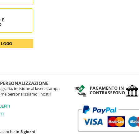
 E
O
O LOGO
 PERSONALIZZAZIONE
PAGAMENTO IN
grafia, incisione al laser, stampa
CONTRASSEGNO
come personalizziamo i nostri
UENTI
TI
na anche
in 5 giorni